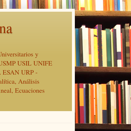
ina
niversitarios y
cas USMP USIL UNIFE
 ESAN URP -
ítica, Análisis
ineal, Ecuaciones