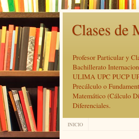
Clases de 
Profesor Particular y C
Bachillerato Internac
ULIMA UPC PUCP UP
Precálculo o Fundament
Matemático (Cálculo Dif
Diferenciales.
INICIO